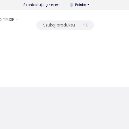
Możesz zmienić język za pomo
Skontaktuj się z nami
Polska
O TRIXIE