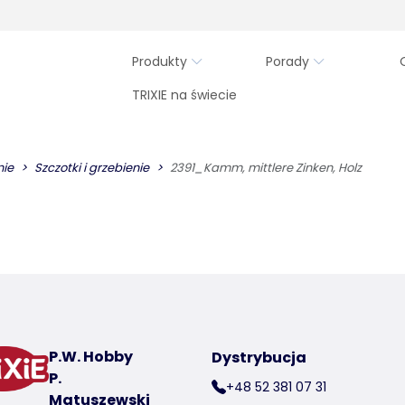
Produkty
Porady
TRIXIE na świecie
nie
Szczotki i grzebienie
2391_Kamm, mittlere Zinken, Holz
P.W. Hobby
Dystrybucja
P.
+48 52 381 07 31
Matuszewski