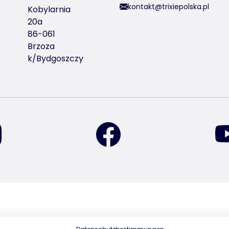
kontakt@trixiepolska.pl
Kobylarnia
20a
86-061
Brzoza
k/Bydgoszczy
znajdź nas na Instagramie
znajdź nas na Facebook