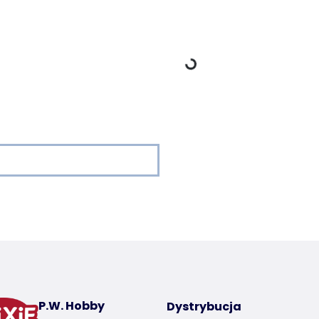
Dane ładowania
 a product
P.W. Hobby
Dystrybucja