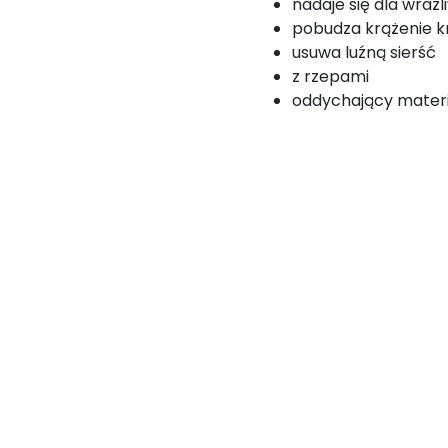
nadaje się dla wraż
pobudza krążenie k
usuwa luźną sierść
z rzepami
oddychający mater