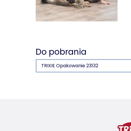
Do pobrania
TRIXIE Opakowanie 23132
Szczegóły produktu dla
Informacje o produkcie
Masaż i Połysk
nadaje się dla wrażliwych zwierząt
pobudza krążenie krwi