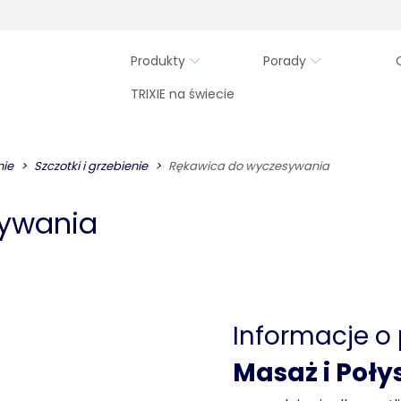
Produkty
Porady
TRIXIE na świecie
nie
Szczotki i grzebienie
Rękawica do wyczesywania
sywania
Informacje o
Masaż i Poły