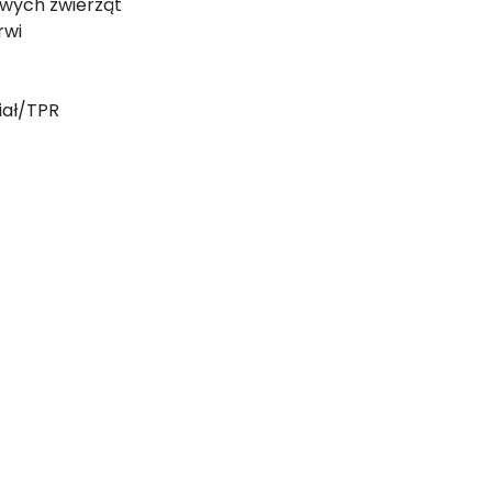
liwych zwierząt
rwi
iał/TPR