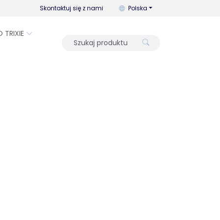
Możesz zmienić język za pomo
Skontaktuj się z nami
Polska
O TRIXIE