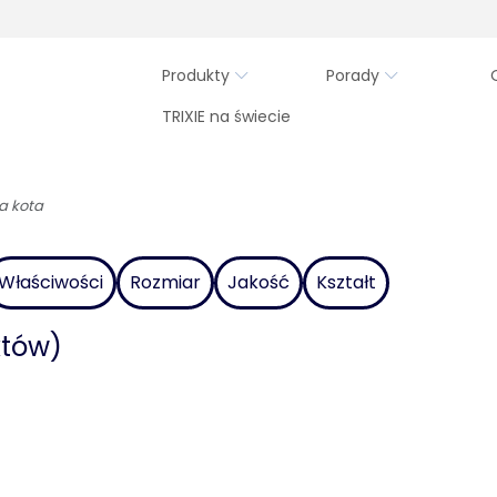
Produkty
Porady
TRIXIE na świecie
la kota
Właściwości
Rozmiar
Jakość
Kształt
któw)