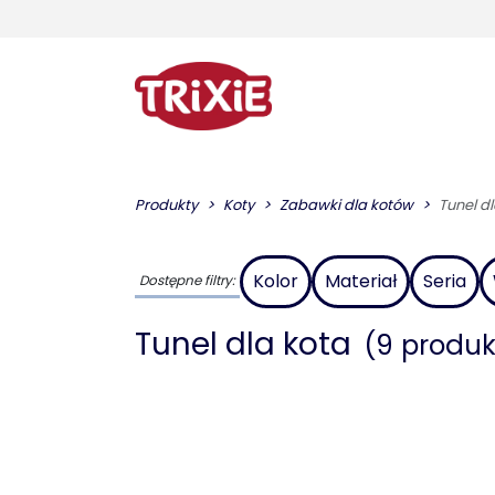
Produkty
Koty
Zabawki dla kotów
Tunel d
Kolor
Materiał
Seria
Dostępne filtry:
Tunel dla kota
(9 produ