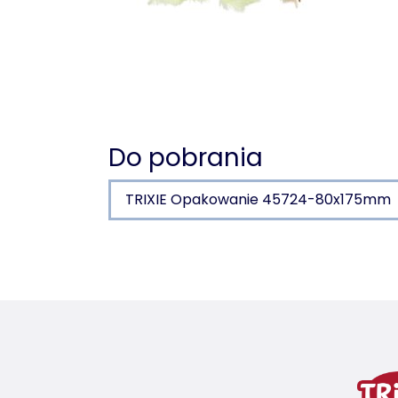
Do pobrania
TRIXIE Opakowanie 45724-80x175mm
Szczegóły produktu dla
Informacje o produkcie
plastik i pióra (z poliestru)
wariant produktu