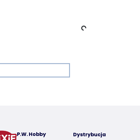
Dane ładowania
 a product
P.W. Hobby
Dystrybucja