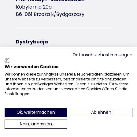
Kobylarnia 20a
86-061 Brzoza k/Bydgoszczy
Dystrybucja
+48 52 381 07 31
Datenschutzbestimmungen
kontakt@trixiepolska.pl
Wir verwenden Cookies
Wir können diese zur Analyse unserer Besucherdaten platzieren, um
unsere Webseite zu verbessern, personalisierte Inhalte anzuzeigen
und Ihnen ein großartiges Webseiten-Erlebnis zu bieten. Für weitere
Informationen zu den von uns verwendeten Cookies öffnen Sie die
znajdź nas na Instagramie
znajdź nas na Facebooku
znajdź nas
Einstellungen.
Ok, weitermachen
Ablehnen
Nein, anpassen