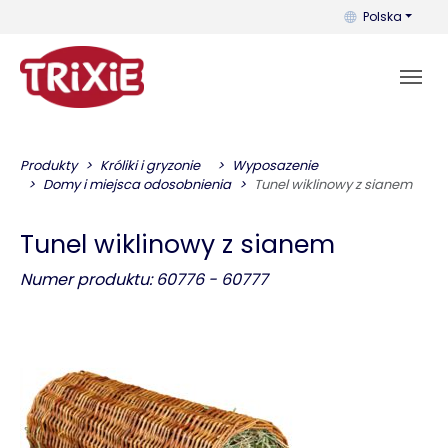
Możesz zmienić 
Polska
Produkty
Króliki i gryzonie
Wyposazenie
Domy i miejsca odosobnienia
Tunel wiklinowy z sianem
Tunel wiklinowy z sianem
Numer produktu: 60776 - 60777