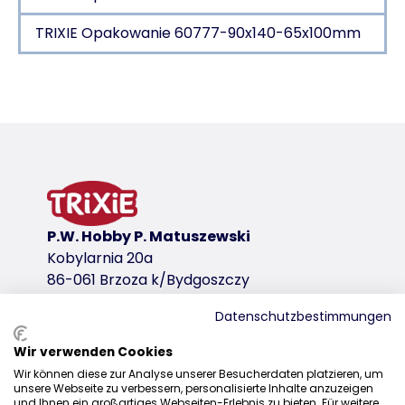
TRIXIE Opakowanie 60777-90x140-65x100mm
Szczegóły produktu dla a product
Informacje o produkcie
z marchewką
wariant produktu
wariant produktu: unikalny numer produkt
P.W. Hobby P. Matuszewski
Wymiary
Kobylarnia 20a
ø 15 × 33 cm
86-061 Brzoza k/Bydgoszczy
dla
Datenschutzbestimmungen
małe gryzonie
Zawartość/Waga
Wir verwenden Cookies
Dystrybucja
110 g
Wir können diese zur Analyse unserer Besucherdaten platzieren, um
unsere Webseite zu verbessern, personalisierte Inhalte anzuzeigen
+48 52 381 07 31
Rodzaj paszy
und Ihnen ein großartiges Webseiten-Erlebnis zu bieten. Für weitere