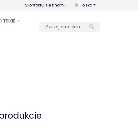
Możesz zmienić język za pomo
Skontaktuj się z nami
Polska
O TRIXIE
 produkcie