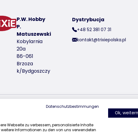
er produktu 60757
P.W. Hobby
Dystrybucja
P.
+48 52 381 07 31
Matuszewski
kontakt@trixiepolska.pl
Kobylarnia
20a
86-061
Brzoza
k/Bydgoszczy
Datenschutzbestimmungen
znajdź nas na Instagramie
znajdź nas na Facebook
Ok, weite
re Webseite zu verbessern, personalisierte Inhalte
r weitere Informationen zu den von uns verwendeten