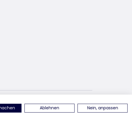
u
znajdź nas na YouTube
rmachen
Ablehnen
Nein, anpassen