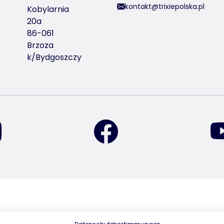
kontakt@trixiepolska.pl
Kobylarnia
20a
86-061
Brzoza
k/Bydgoszczy
znajdź nas na Instagramie
znajdź nas na Facebook