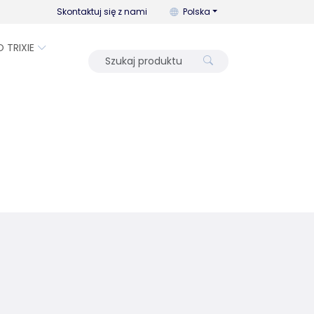
Możesz zmienić język za pomo
Skontaktuj się z nami
Polska
O TRIXIE