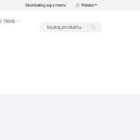
Możesz zmienić język za pomo
Skontaktuj się z nami
Polska
O TRIXIE