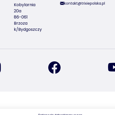
kontakt@trixiepolska.pl
Kobylarnia
20a
86-061
Brzoza
k/Bydgoszczy
znajdź nas na Instagramie
znajdź nas na Facebook