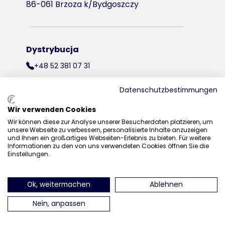
86-061 Brzoza k/Bydgoszczy
Dystrybucja
+48 52 381 07 31
kontakt@trixiepolska.pl
Datenschutzbestimmungen
Wir verwenden Cookies
Wir können diese zur Analyse unserer Besucherdaten platzieren, um
znajdź nas na Instagramie
znajdź nas na Facebooku
znajdź nas
unsere Webseite zu verbessern, personalisierte Inhalte anzuzeigen
und Ihnen ein großartiges Webseiten-Erlebnis zu bieten. Für weitere
Informationen zu den von uns verwendeten Cookies öffnen Sie die
Einstellungen.
Ok, weitermachen
Ablehnen
Nein, anpassen