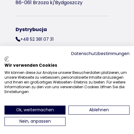
86-061 Brzoza k/Bydgoszczy
Dystrybucja
+48 52 381 07 31
kontakt@trixiepolska.pl
Datenschutzbestimmungen
Wir verwenden Cookies
Wir können diese zur Analyse unserer Besucherdaten platzieren, um
znajdź nas na Instagramie
znajdź nas na Facebooku
znajdź nas
unsere Webseite zu verbessern, personalisierte Inhalte anzuzeigen
und Ihnen ein großartiges Webseiten-Erlebnis zu bieten. Für weitere
Informationen zu den von uns verwendeten Cookies öffnen Sie die
Einstellungen.
Ok, weitermachen
Ablehnen
Nein, anpassen