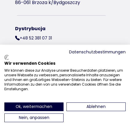
86-061 Brzoza k/Bydgoszczy
Dystrybucja
+48 52 381 07 31
kontakt@trixiepolska.pl
Datenschutzbestimmungen
Wir verwenden Cookies
Wir können diese zur Analyse unserer Besucherdaten platzieren, um
znajdź nas na Instagramie
znajdź nas na Facebooku
znajdź nas
unsere Webseite zu verbessern, personalisierte Inhalte anzuzeigen
und Ihnen ein großartiges Webseiten-Erlebnis zu bieten. Für weitere
Informationen zu den von uns verwendeten Cookies öffnen Sie die
Einstellungen.
Ok, weitermachen
Ablehnen
Nein, anpassen