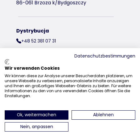
86-061 Brzoza k/Bydgoszczy
Dystrybucja
+48 52 381 07 31
kontakt@trixiepolska.pl
Datenschutzbestimmungen
Wir verwenden Cookies
Wir können diese zur Analyse unserer Besucherdaten platzieren, um
znajdź nas na Instagramie
znajdź nas na Facebooku
znajdź nas
unsere Webseite zu verbessern, personalisierte Inhalte anzuzeigen
und Ihnen ein großartiges Webseiten-Erlebnis zu bieten. Für weitere
Informationen zu den von uns verwendeten Cookies öffnen Sie die
Einstellungen.
Ok, weitermachen
Ablehnen
Nein, anpassen