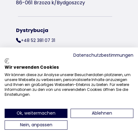
86-061 Brzoza k/Bydgoszczy
Dystrybucja
+48 52 381 07 31
kontakt@trixiepolska.pl
Datenschutzbestimmungen
Wir verwenden Cookies
Wir können diese zur Analyse unserer Besucherdaten platzieren, um
znajdź nas na Instagramie
znajdź nas na Facebooku
znajdź nas
unsere Webseite zu verbessern, personalisierte Inhalte anzuzeigen
und Ihnen ein großartiges Webseiten-Erlebnis zu bieten. Für weitere
Informationen zu den von uns verwendeten Cookies öffnen Sie die
Einstellungen.
Ok, weitermachen
Ablehnen
Nein, anpassen