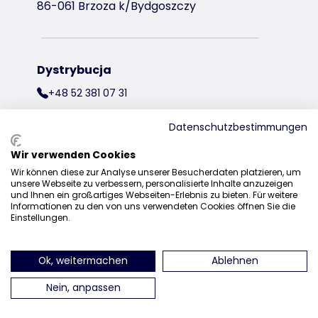
86-061 Brzoza k/Bydgoszczy
Dystrybucja
+48 52 381 07 31
kontakt@trixiepolska.pl
Datenschutzbestimmungen
Wir verwenden Cookies
Wir können diese zur Analyse unserer Besucherdaten platzieren, um
znajdź nas na Instagramie
znajdź nas na Facebooku
znajdź nas
unsere Webseite zu verbessern, personalisierte Inhalte anzuzeigen
und Ihnen ein großartiges Webseiten-Erlebnis zu bieten. Für weitere
Informationen zu den von uns verwendeten Cookies öffnen Sie die
Einstellungen.
Ok, weitermachen
Ablehnen
Nein, anpassen