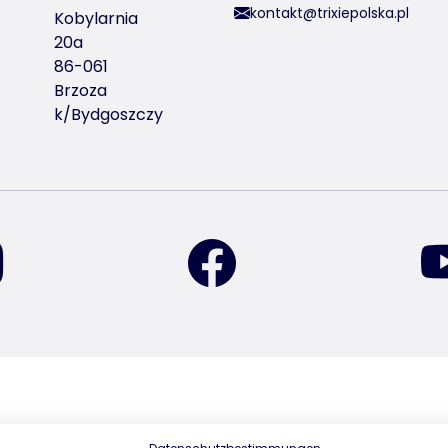
kontakt@trixiepolska.pl
Kobylarnia
20a
86-061
Brzoza
k/Bydgoszczy
znajdź nas na Instagramie
znajdź nas na Facebook