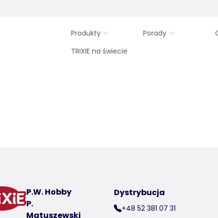
Produkty
Porady
TRIXIE na świecie
P.W. Hobby
Dystrybucja
P.
+48 52 381 07 31
Matuszewski