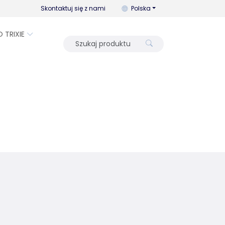
Możesz zmienić język za pomo
Skontaktuj się z nami
Polska
O TRIXIE