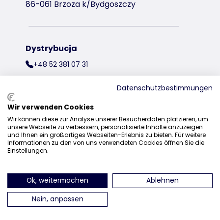
86-061 Brzoza k/Bydgoszczy
Dystrybucja
+48 52 381 07 31
kontakt@trixiepolska.pl
Datenschutzbestimmungen
Wir verwenden Cookies
Wir können diese zur Analyse unserer Besucherdaten platzieren, um
znajdź nas na Instagramie
znajdź nas na Facebooku
znajdź nas
unsere Webseite zu verbessern, personalisierte Inhalte anzuzeigen
und Ihnen ein großartiges Webseiten-Erlebnis zu bieten. Für weitere
Informationen zu den von uns verwendeten Cookies öffnen Sie die
Einstellungen.
Ok, weitermachen
Ablehnen
Nein, anpassen