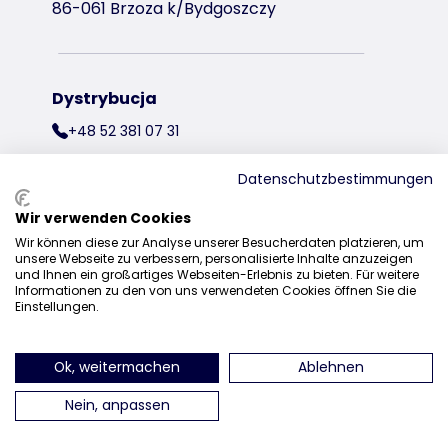
86-061 Brzoza k/Bydgoszczy
Dystrybucja
+48 52 381 07 31
kontakt@trixiepolska.pl
Datenschutzbestimmungen
Wir verwenden Cookies
Wir können diese zur Analyse unserer Besucherdaten platzieren, um
znajdź nas na Instagramie
znajdź nas na Facebooku
znajdź nas
unsere Webseite zu verbessern, personalisierte Inhalte anzuzeigen
und Ihnen ein großartiges Webseiten-Erlebnis zu bieten. Für weitere
Informationen zu den von uns verwendeten Cookies öffnen Sie die
Einstellungen.
Ok, weitermachen
Ablehnen
Nein, anpassen