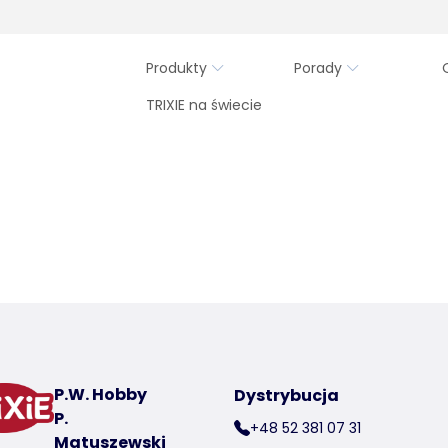
Produkty
Porady
TRIXIE na świecie
P.W. Hobby
Dystrybucja
P.
+48 52 381 07 31
Matuszewski