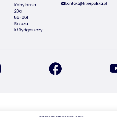
kontakt@trixiepolska.pl
Kobylarnia
20a
86-061
Brzoza
k/Bydgoszczy
znajdź nas na Instagramie
znajdź nas na Facebook