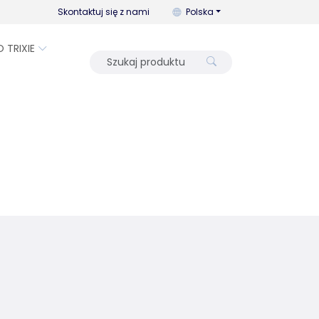
Możesz zmienić język za pomo
Skontaktuj się z nami
Polska
O TRIXIE