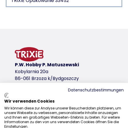
TRIXIE Opakowanie 33452
Szczegóły produktu dla a product
Informacje o produkcie
z gumy termoplastycznej (TPR)
kształt kuli w środku sprawia, że jest dobrze wido
wariant produktu
P.W. Hobby P. Matuszewski
wariant produktu: unikalny numer produkt
Kobylarnia 20a
Wymiary
86-061 Brzoza k/Bydgoszczy
ø 20 cm
Datenschutzbestimmungen
linki do pobrania
Wir verwenden Cookies
Dystrybucja
TRIXIE Opakowanie 33452
Wir können diese zur Analyse unserer Besucherdaten platzieren, um
unsere Webseite zu verbessern, personalisierte Inhalte anzuzeigen
+48 52 381 07 31
und Ihnen ein großartiges Webseiten-Erlebnis zu bieten. Für weitere
Informationen zu den von uns verwendeten Cookies öffnen Sie die
kontakt@trixiepolska.pl
Einstellungen.