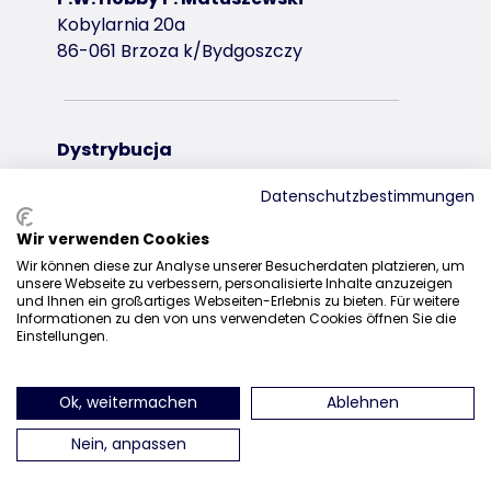
Kobylarnia 20a
86-061 Brzoza k/Bydgoszczy
Dystrybucja
+48 52 381 07 31
Datenschutzbestimmungen
kontakt@trixiepolska.pl
Wir verwenden Cookies
Wir können diese zur Analyse unserer Besucherdaten platzieren, um
unsere Webseite zu verbessern, personalisierte Inhalte anzuzeigen
und Ihnen ein großartiges Webseiten-Erlebnis zu bieten. Für weitere
Informationen zu den von uns verwendeten Cookies öffnen Sie die
znajdź nas na Instagramie
znajdź nas na Facebooku
znajdź nas
Einstellungen.
Ok, weitermachen
Ablehnen
Nein, anpassen