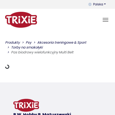
Możesz zmienić 
Polska
ane ładowania
Produkty
Psy
Akcesoria treningowe & Sport
Torby na smakołyki
Pas biodrowy wielofunkcyjny Multi Belt
P.W. Hobby P. Matuszewski