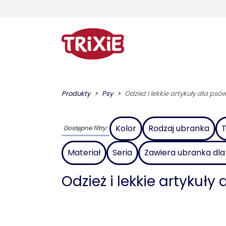
Produkty
Psy
Odzież i lekkie artykuły dla psó
Kolor
Rodzaj ubranka
T
Dostępne filtry:
Materiał
Seria
Zawiera ubranka dl
Odzież i lekkie artykuły