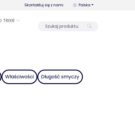
Możesz zmienić język za pomo
Skontaktuj się z nami
Polska
O TRIXIE
Właściwości
Długość smyczy