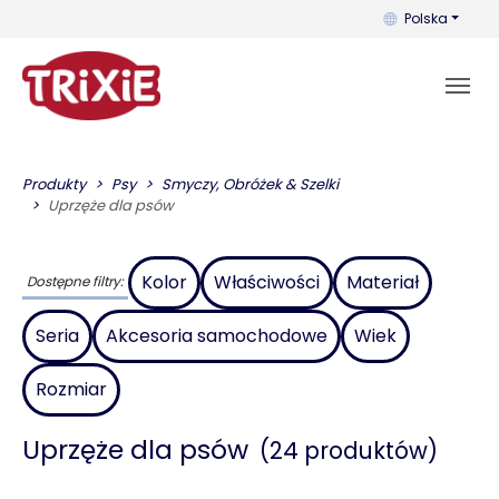
Możesz zmienić 
Polska
Produkty
Psy
Smyczy, Obróżek & Szelki
Uprzęże dla psów
Kolor
Właściwości
Materiał
Dostępne filtry:
Seria
Akcesoria samochodowe
Wiek
Rozmiar
Uprzęże dla psów
(24 produktów)