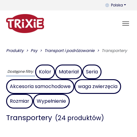
Możesz zmienić 
Polska
Produkty
Psy
Transport i podróżowanie
Transportery
Kolor
Materiał
Seria
Dostępne filtry:
Akcesoria samochodowe
waga zwierzęcia
Rozmiar
Wypełnienie
Transportery
(24 produktów)