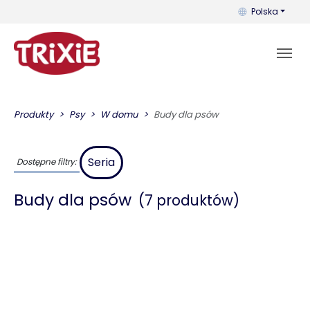
Możesz zmienić 
Polska
Produkty
Psy
W domu
Budy dla psów
Seria
Dostępne filtry:
Budy dla psów
(7 produktów)