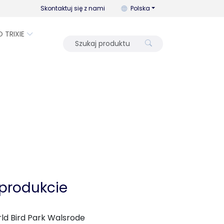
Możesz zmienić język za pomo
Skontaktuj się z nami
Polska
O TRIXIE
 produkcie
ld Bird Park Walsrode