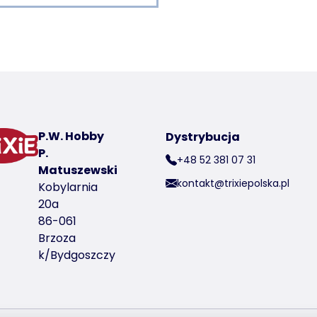
 a product
rode
P.W. Hobby
Dystrybucja
P.
+48 52 381 07 31
er produktu 51690
Matuszewski
kontakt@trixiepolska.pl
Kobylarnia
20a
86-061
Brzoza
k/Bydgoszczy