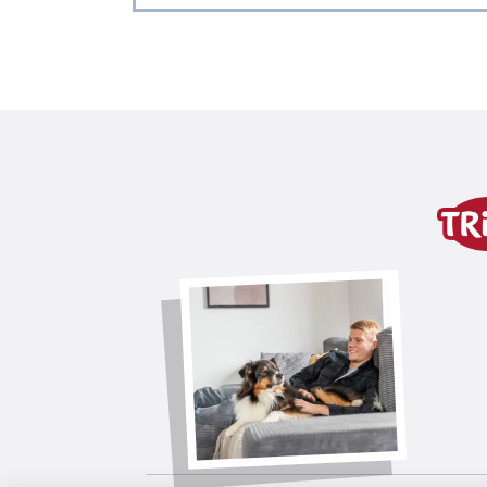
Szczegóły produktu dla
Informacje o produkcie
z bawełny
polecany przez World Bird Park Wals
wariant produktu
wariant produktu: unikalny num
Wymiary
ø 16 cm
Przeznaczona dla
aleksandretty, papużek falistych
linki do pobrania
TRIXIE Opakowanie 51690-85x85mm