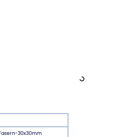
Dane ładowania
s-Fasern-30x30mm