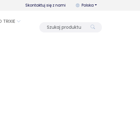
Możesz zmienić język za pomo
Skontaktuj się z nami
Polska
O TRIXIE