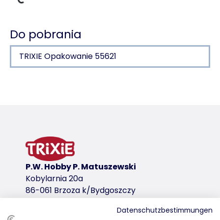
Dane ładowania
Do pobrania
TRIXIE Opakowanie 55621
Szczegóły produktu dla a product
Informacje o produkcie
ze zdejmowanym dachem
do zawieszania
metal, malowany proszkowo
wariant produktu
P.W. Hobby P. Matuszewski
Kobylarnia 20a
wariant produktu: unikalny numer produkt
86-061 Brzoza k/Bydgoszczy
Wymiary
1.000 ml/20 cm
Datenschutzbestimmungen