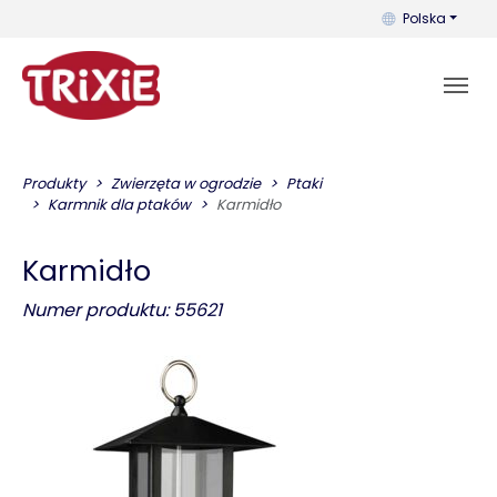
Możesz zmienić 
Polska
Produkty
Zwierzęta w ogrodzie
Ptaki
Karmnik dla ptaków
Karmidło
Karmidło
Numer produktu: 55621