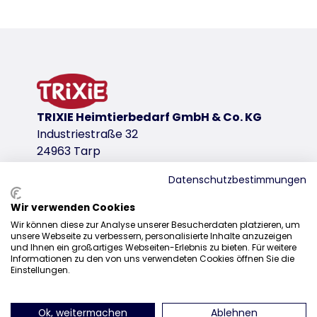
Detalles del producto para a produc
Información sobre el producto
ayuda a la regulación de la temperatura corporal 
fácil de limpiar
variante de producto
TRIXIE Heimtierbedarf GmbH & Co. KG
variante de producto: número único de pr
Industriestraße 32
Medidas
24963 Tarp
17 × 8 × 8 cm
Datenschutzbestimmungen
por ejemplo
ratones, hámsters
Wir verwenden Cookies
Distribución
Wir können diese zur Analyse unserer Besucherdaten platzieren, um
enlaces de descarga
unsere Webseite zu verbessern, personalisierte Inhalte anzuzeigen
+49 4638 2109-160
und Ihnen ein großartiges Webseiten-Erlebnis zu bieten. Für weitere
TRIXIE Embalaje 61369-100x40mm
Informationen zu den von uns verwendeten Cookies öffnen Sie die
sales@trixie.de
Einstellungen.
Ok, weitermachen
Ablehnen