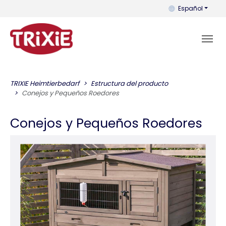
Puedes cambiar el
Español
TRIXIE Heimtierbedarf
Estructura del producto
Conejos y Pequeños Roedores
Conejos y Pequeños Roedores