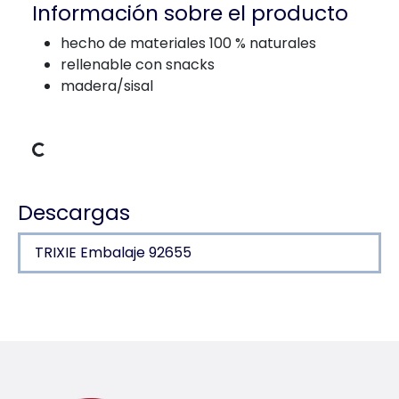
Información sobre el producto
hecho de materiales 100 % naturales
rellenable con snacks
madera/sisal
datos de carga
Descargas
TRIXIE Embalaje 92655
Detalles del producto para a produc
Información sobre el producto
hecho de materiales 100 % naturales
rellenable con snacks