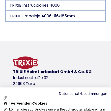
TRIXIE Instrucciones 4006
TRIXIE Embalaje 4006-116x185mm
Detalles del producto para a produc
Información sobre el producto
apto para animales jóvenes mayores de 12 seman
principio activo: extracto de margosa, geraniol
contra pulgas y garrapatas
efectivo durante 8 semanas
TRIXIE Heimtierbedarf GmbH & Co. KG
Estos artículos son productos biocidas registrados en
Industriestraße 32
variante de producto
24963 Tarp
variante de producto: número único de p
Datenschutzbestimmungen
Medidas
Wir verwenden Cookies
35 cm
Distribución
Wir können diese zur Analyse unserer Besucherdaten platzieren, um