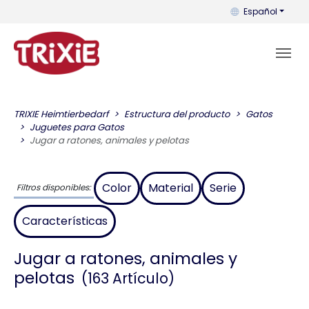
Puedes cambiar el
Español
TRIXIE Heimtierbedarf
Estructura del producto
Gatos
Juguetes para Gatos
Jugar a ratones, animales y pelotas
Color
Material
Serie
Filtros disponibles:
Características
Jugar a ratones, animales y
pelotas
(163 Artículo)