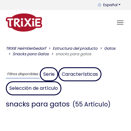
Puedes cambiar el
Español
TRIXIE Heimtierbedarf
Estructura del producto
Gatos
Snacks para Gatos
snacks para gatos
Serie
Características
Filtros disponibles:
Selección de artículo
snacks para gatos
(55 Artículo)