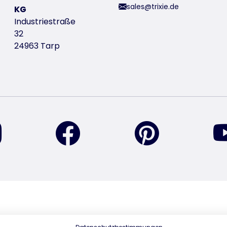
sales@trixie.de
KG
Industriestraße
32
24963 Tarp
encuéntranos en Instagram
encuéntranos en Facebook
encuéntranos 