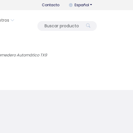
Puedes cambiar el idioma con es
Contacto
Español
otros
medero Automático TX9