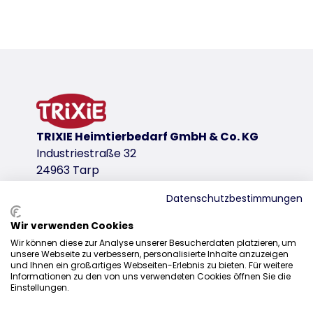
Detalles del producto para a produc
Información sobre el producto
indicador de nivel para un mejor control del conte
enriquece el agua con oxígeno
la circulación refrigera el agua
con filtro que asegura una calidad de agua mejora
TRIXIE Heimtierbedarf GmbH & Co. KG
bomba, intercambiable
Industriestraße 32
con enchufe USB y enchufe de red
24963 Tarp
filtro de repuesto ref. 24447
Plástico
Datenschutzbestimmungen
variante de producto
Wir verwenden Cookies
Distribución
variante de producto: número único de p
Wir können diese zur Analyse unserer Besucherdaten platzieren, um
unsere Webseite zu verbessern, personalisierte Inhalte anzuzeigen
+49 4638 2109-160
Medidas
und Ihnen ein großartiges Webseiten-Erlebnis zu bieten. Für weitere
Informationen zu den von uns verwendeten Cookies öffnen Sie die
2 l/18,5 × 13 × 18,5 cm
sales@trixie.de
Einstellungen.
Color