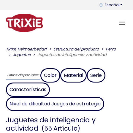
Puedes cambiar el
Español
TRIXIE Heimtierbedarf
Estructura del producto
Perro
Juguetes
Juguetes de inteligencia y actividad
Color
Material
Serie
Filtros disponibles:
Características
Nivel de dificultad Juegos de estrategia
Juguetes de inteligencia y
actividad
(55 Artículo)