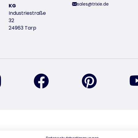
sales@trixie.de
KG
Industriestraße
32
24963 Tarp
encuéntranos en Instagram
encuéntranos en Facebook
encuéntranos 