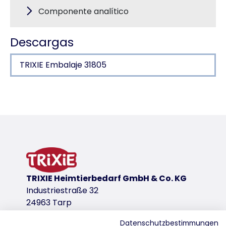
Componente analítico
Descargas
TRIXIE Embalaje 31805
Detalles del producto para a produc
Información sobre el producto
contenido en carne 81 %
premios pequeños y blandos
variante de producto
TRIXIE Heimtierbedarf GmbH & Co. KG
variante de producto: número único de pr
Industriestraße 32
Cont./Peso
24963 Tarp
500 g
Datenschutzbestimmungen