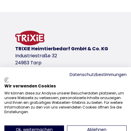
Detalles del producto para a produc
Información sobre el producto
el área de la superficie se puede ampliar al doble 
apertura frontal y superior
con bolsillo exterior
con tira al hombro desmontable
TRIXIE Heimtierbedarf GmbH & Co. KG
con correa corta integrada
Industriestraße 32
base acolchada, extraíble
24963 Tarp
de tela de jacquard (poliéster)
variante de producto
Datenschutzbestimmungen
variante de producto: número único de p
Wir verwenden Cookies
Distribución
Wir können diese zur Analyse unserer Besucherdaten platzieren, um
Medidas
unsere Webseite zu verbessern, personalisierte Inhalte anzuzeigen
+49 4638 2109-160
33 × 32 × 54 cm
und Ihnen ein großartiges Webseiten-Erlebnis zu bieten. Für weitere
Informationen zu den von uns verwendeten Cookies öffnen Sie die
sales@trixie.de
hasta
Einstellungen.
8 kg
Color
Ok, weitermachen
Ablehnen