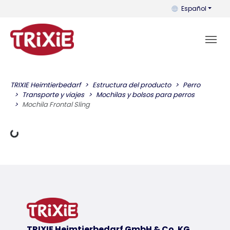
Puedes cambiar el
Español
TRIXIE Heimtierbedarf
Estructura del producto
Perro
datos de carga
Transporte y viajes
Mochilas y bolsos para perros
Mochila Frontal Sling
TRIXIE Heimtierbedarf GmbH & Co. KG