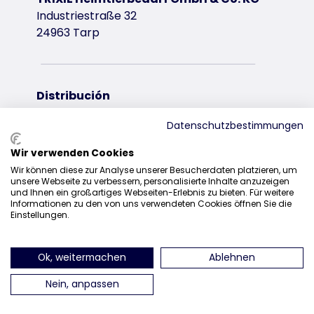
Industriestraße 32
24963 Tarp
Distribución
+49 4638 2109-160
Datenschutzbestimmungen
sales@trixie.de
Wir verwenden Cookies
Wir können diese zur Analyse unserer Besucherdaten platzieren, um
unsere Webseite zu verbessern, personalisierte Inhalte anzuzeigen
und Ihnen ein großartiges Webseiten-Erlebnis zu bieten. Für weitere
Informationen zu den von uns verwendeten Cookies öffnen Sie die
encuéntranos en Instagram
encuéntranos en Facebook
encuéntranos en Pin
encuéntran
Einstellungen.
Ok, weitermachen
Ablehnen
Nein, anpassen