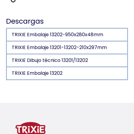
 carga
Descargas
TRIXIE Embalaje 13202-950x280x48mm
TRIXIE Embalaje 13201-13202-210x297mm
TRIXIE Dibujo técnico 13201/13202
TRIXIE Embalaje 13202
Detalles del producto para a produc
Información sobre el producto
Para elevar la altura de la barrera para perros e
ángulo continuamente ajustable
aluminio/plástico