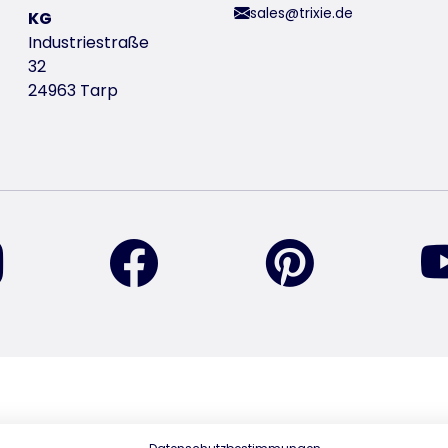
sales@trixie.de
KG
Industriestraße
32
24963 Tarp
encuéntranos en Instagram
encuéntranos en Facebook
encuéntranos 