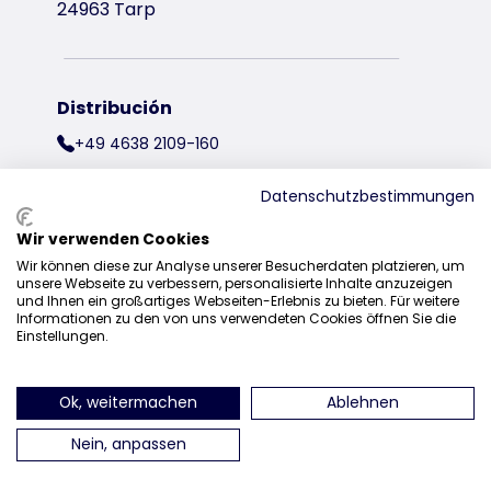
24963 Tarp
Distribución
+49 4638 2109-160
sales@trixie.de
Datenschutzbestimmungen
Wir verwenden Cookies
Wir können diese zur Analyse unserer Besucherdaten platzieren, um
encuéntranos en Instagram
encuéntranos en Facebook
encuéntranos en Pin
encuéntran
unsere Webseite zu verbessern, personalisierte Inhalte anzuzeigen
und Ihnen ein großartiges Webseiten-Erlebnis zu bieten. Für weitere
Informationen zu den von uns verwendeten Cookies öffnen Sie die
Einstellungen.
Ok, weitermachen
Ablehnen
Nein, anpassen