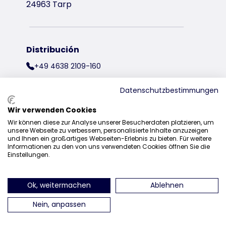
24963 Tarp
Distribución
+49 4638 2109-160
sales@trixie.de
Datenschutzbestimmungen
Wir verwenden Cookies
Wir können diese zur Analyse unserer Besucherdaten platzieren, um
encuéntranos en Instagram
encuéntranos en Facebook
encuéntranos en Pin
encuéntran
unsere Webseite zu verbessern, personalisierte Inhalte anzuzeigen
und Ihnen ein großartiges Webseiten-Erlebnis zu bieten. Für weitere
Informationen zu den von uns verwendeten Cookies öffnen Sie die
Einstellungen.
Ok, weitermachen
Ablehnen
Nein, anpassen