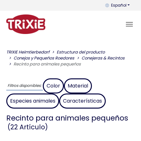
Puedes cambiar el
Español
TRIXIE Heimtierbedarf
Estructura del producto
Conejos y Pequeños Roedores
Conejeras & Recintos
Recinto para animales pequeños
Color
Material
Filtros disponibles:
Especies animales
Características
Recinto para animales pequeños
(22 Artículo)