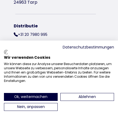
24963 Tarp
Distributie
+31 20 7980 995
sales@trixie.de
Datenschutzbestimmungen
Wir verwenden Cookies
Wir können diese zur Analyse unserer Besucherdaten platzieren, um
vind ons op Instagram
vind ons op Facebook
vind ons op Pinteres
vind ons o
unsere Webseite zu verbessern, personalisierte Inhalte anzuzeigen
und Ihnen ein großartiges Webseiten-Erlebnis zu bieten. Für weitere
Informationen zu den von uns verwendeten Cookies öffnen Sie die
Einstellungen.
Ok, weitermachen
Ablehnen
Nein, anpassen