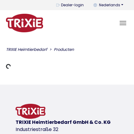
U kunt de taal wijzi
Dealer-login
Nederlands
TRIXIE Heimtierbedarf
Producten
Gegevens laden
TRIXIE Heimtierbedarf GmbH & Co. KG
Industriestraße 32