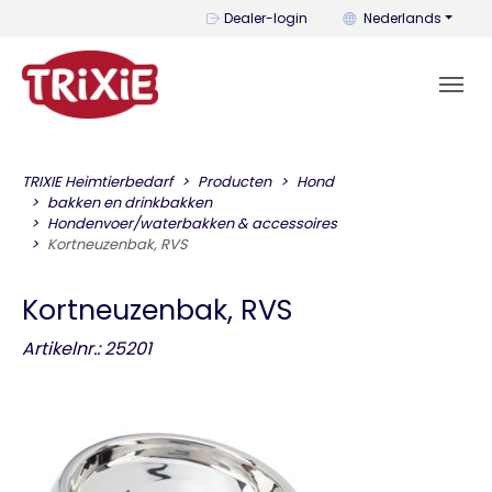
U kunt de taal wijzi
Dealer-login
Nederlands
TRIXIE Heimtierbedarf
Producten
Hond
bakken en drinkbakken
Hondenvoer/waterbakken & accessoires
Kortneuzenbak, RVS
Kortneuzenbak, RVS
Artikelnr.: 25201