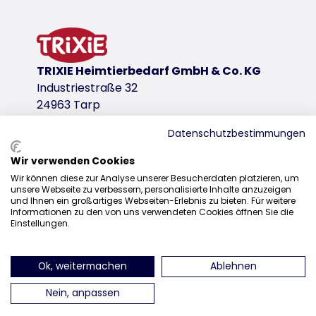
slipvast door rubberen ring
vaatwasserbestendig (vóór de wasbeurt de rubberen o
productvariant
TRIXIE Heimtierbedarf GmbH & Co. KG
productvariant: uniek productnummer 252
Industriestraße 32
Afmetingen
24963 Tarp
0,7 l/ø 27 cm
Datenschutzbestimmungen
downloadlinks
Wir verwenden Cookies
Distributie
TRIXIE Verpakking 25201-71x71mm
Wir können diese zur Analyse unserer Besucherdaten platzieren, um
unsere Webseite zu verbessern, personalisierte Inhalte anzuzeigen
+31 20 7980 995
und Ihnen ein großartiges Webseiten-Erlebnis zu bieten. Für weitere
Informationen zu den von uns verwendeten Cookies öffnen Sie die
sales@trixie.de
Einstellungen.
Ok, weitermachen
Ablehnen
vind ons op Instagram
vind ons op Facebook
vind ons op Pinteres
vind ons o
Nein, anpassen