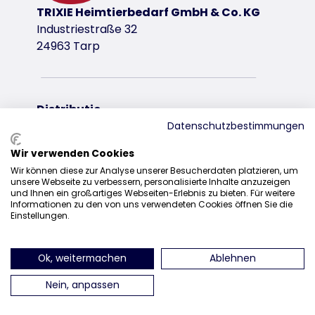
TRIXIE Heimtierbedarf GmbH & Co. KG
Industriestraße 32
24963 Tarp
Distributie
Datenschutzbestimmungen
+31 20 7980 995
Wir verwenden Cookies
sales@trixie.de
Wir können diese zur Analyse unserer Besucherdaten platzieren, um
unsere Webseite zu verbessern, personalisierte Inhalte anzuzeigen
und Ihnen ein großartiges Webseiten-Erlebnis zu bieten. Für weitere
Informationen zu den von uns verwendeten Cookies öffnen Sie die
Einstellungen.
vind ons op Instagram
vind ons op Facebook
vind ons op Pinteres
vind ons o
Ok, weitermachen
Ablehnen
Nein, anpassen