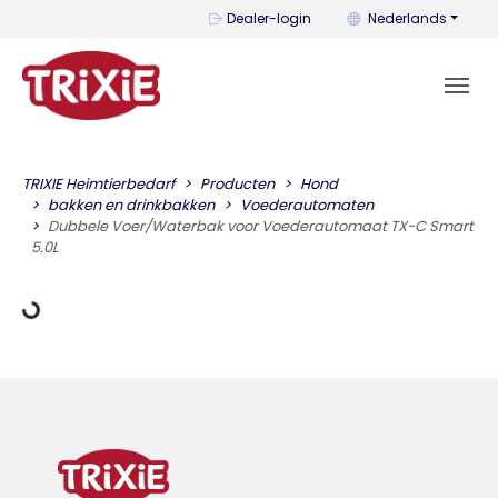
U kunt de taal wijzi
Dealer-login
Nederlands
TRIXIE Heimtierbedarf
Producten
Hond
egevens laden
bakken en drinkbakken
Voederautomaten
Dubbele Voer/Waterbak voor Voederautomaat TX-C Smart
5.0L