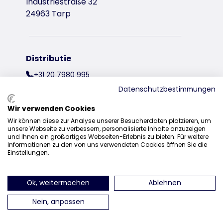
Industriestraße 32
24963 Tarp
Distributie
+31 20 7980 995
Datenschutzbestimmungen
sales@trixie.de
Wir verwenden Cookies
Wir können diese zur Analyse unserer Besucherdaten platzieren, um
unsere Webseite zu verbessern, personalisierte Inhalte anzuzeigen
und Ihnen ein großartiges Webseiten-Erlebnis zu bieten. Für weitere
vind ons op Instagram
vind ons op Facebook
vind ons op Pinteres
vind ons o
Informationen zu den von uns verwendeten Cookies öffnen Sie die
Einstellungen.
Ok, weitermachen
Ablehnen
Nein, anpassen