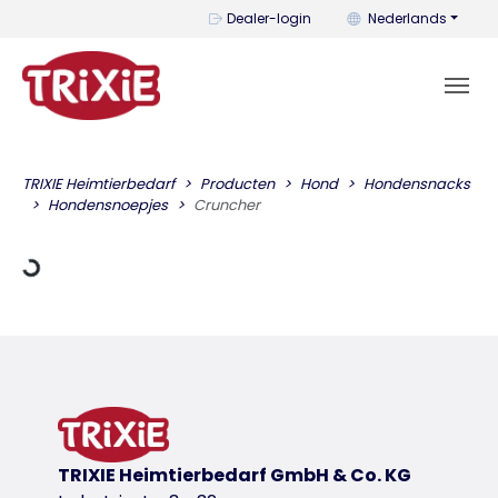
U kunt de taal wijzi
Dealer-login
Nederlands
s laden
TRIXIE Heimtierbedarf
Producten
Hond
Hondensnacks
Hondensnoepjes
Cruncher
TRIXIE Heimtierbedarf GmbH & Co. KG